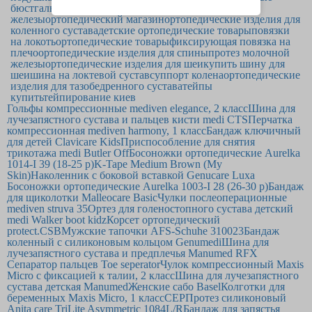
бюстгальтеры
бюстгальтер для протеза молочной
железы
ортопедический магазин
ортопедические изделия для
коленного сустава
детские ортопедические товары
повязки
на локоть
ортопедические товары
фиксирующая повязка на
плечо
ортопедические изделия для спины
протез молочной
железы
ортопедические изделия для шеи
купить шину для
шеи
шина на локтевой сустав
суппорт колена
ортопедические
изделия для тазобедренного сустава
тейпы
купить
тейпирование киев
Гольфы компрессионные mediven elegance, 2 класс
Шина для
лучезапястного сустава и пальцев кисти medi CTS
Перчатка
компрессионная mediven harmony, 1 класс
Бандаж ключичный
для детей Clavicare Kids
Приспособление для снятия
трикотажа medi Butler Off
Босоножки ортопедические Aurelka
1014-I 39 (18-25 р)
K-Tape Medium Brown (My
Skin)
Наколенник с боковой вставкой Genucare Luxa
Босоножки ортопедические Aurelka 1003-I 28 (26-30 р)
Бандаж
для щиколотки Malleocare Basic
Чулки послеоперационные
mediven struva 35
Ортез для голеностопного сустава детский
medi Walker boot kidz
Корсет ортопедический
protect.CSB
Мужские тапочки AFS-Schuhe 310023
Бандаж
коленный с силиконовым кольцом Genumedi
Шина для
лучезапястного сустава и предплечья Manumed RFX
Сепаратор пальцев Toe seperator
Чулок компрессионный Maxis
Micro с фиксацией к талии, 2 класс
Шина для лучезапястного
сустава детская Manumed
Женские сабо Basel
Колготки для
беременных Maxis Micro, 1 класс
CEP
Протез силиконовый
Anita care TriLite Asymmetric 1084L/R
Бандаж для запястья