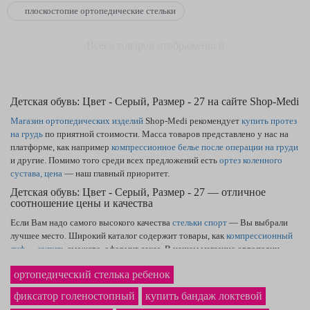
плоскостопие ортопедические стельки
Всего товаров отображено: 0
Детская обувь: Цвет - Серый, Размер - 27 на сайте Shop-Medi
Магазин ортопедических изделий
Shop-Medi рекомендует
купить протез
на грудь
по приятной стоимости. Масса товаров представлено у нас на
платформе, как например
компрессионное белье после операции на груди
и другие. Помимо того среди всех предложений есть
ортез коленного
сустава, цена
— наш главный приоритет.
Детская обувь: Цвет - Серый, Размер - 27 — отличное
соотношение цены и качества
Если Вам надо самого высокого качества
стельки спорт
— Вы выбрали
лучшее место. Широкий каталог содержит товары, как
компрессионный
лиф — купить
сможете, оформив заказ. В нашем магазине ортопедии
наиболее выгодная на рынке
цена ортопедических подушек
в Чернигове
ортопедический стелька ребенок
и по Украине. Фирменный
фиксирующий бандаж на колено
однозначно
станет покупкой, которой Вы будете рады.
фиксатор голеностопный
купить бандаж локтевой