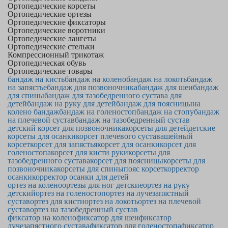
Ортопедические корсеты
Ортопедические ортезы
Ортопедические фиксаторы
Ортопедические воротники
Ортопедические лангеты
Ортопедические стельки
Компрессионный трикотаж
Ортопедическая обувь
Ортопедические товары
бандаж на кисть
бандаж на колено
бандаж на локоть
бандаж
на запястье
бандаж для позвоночника
бандаж для шеи
бандаж
для спины
бандаж для тазобедренного сустава для
детей
бандаж на руку для детей
бандаж для поясницы
на
колено бандаж
бандаж на голеностоп
бандаж на стопу
бандаж
на плечевой сустав
бандаж на тазобедренный сустав
детский корсет для позвоночника
корсеты для детей
детские
корсеты для осанки
корсет плечевого сустава
шейный
корсет
корсет для запястья
корсет для осанки
корсет для
голеностопа
корсет для кисти руки
корсеты для
тазобедренного сустава
корсет для поясницы
корсеты для
позвоночника
корсеты для спины
пояс корсет
корректор
осанки
корректор осанки для детей
ортез на колено
ортезы для ног детские
ортез на руку
детский
ортез на голеностоп
ортез на лучезапястный
сустав
ортез для кисти
ортез на локоть
ортез на плечевой
сустав
ортез на тазобедренный сустав
фиксатор на колено
фиксатор для шеи
фиксатор
лучезапястного сустава
фиксатор для голеностопа
фиксатор