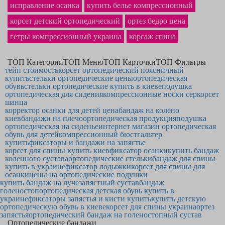
исправление осанка
купить белье компрессионный
корсет детский ортопедический
ортез бедро цена
гетры компрессионный украина
корсаж спина
ТОП Категории
ТОП Меню
ТОП Карточки
ТОП Фильтры
тейп стоимость
корсет ортопедический поясничный
купить
стельки ортопедические цены
ортопедическая
обувь
стельки ортопедические купить в киеве
подушка
ортопедическая для сидения
компрессионные носки cep
корсет
шанца
корректор осанки для детей цена
бандаж на колено
киев
бандажи на плечо
ортопедическая продукция
подушка
ортопедическая на сиденье
интернет магазин ортопедическая
обувь для детей
компрессионный бюстгальтер
купить
фиксаторы и бандажи на запястье
корсет для спины купить киев
фиксатор осанки
купить бандаж
коленного сустава
ортопедические стельки
бандаж для спины
купить в украине
фиксатор лодыжки
корсет для спины для
осанки
цены на ортопедические подушки
купить бандаж на лучезапястный сустав
бандаж
голеностоп
ортопедическая детская обувь купить в
украине
фиксаторы запястья и кисти купить
купить детскую
ортопедическую обувь в киеве
корсет для спины украина
ортез
запястья
ортопедический бандаж на голеностопный сустав
Ортопедические бандажи