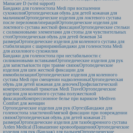
Manucare D (wrist support)
Бандажи для голеностопа Medi при воспалении
сухожилия
Ортопедическая обувь для детей кожаная для
мальчиков
Ортопедические изделия для локтевого сустава
после переломов/операций
Ортопедические изделия для
локтевого сустава жесткой фиксации
Ортопедические стельки
с cиликоновыми элементами для стопы для чувствительных
стоп
Ортопедическая обувь для детей бежевая 34
размера
Ортопедические изделия для коленного сустава для
стабилизации с шарнирами
Бандажи для голеностопа Medi
для аххилового сухожилия
Бандажи для голеностопа при нестабильности с
силиконовыми вставками
Ортопедические изделия для рук
для запястья/кисти при травме связок
Ортопедические
изделия для шеи жесткой фиксации для
иммобилизации
Ортопедические изделия для коленного
сустава Medi при смещении надколенника
Ортопедическая
обувь для детей кожаная для девочек
Профилактический
компрессионный трикотаж Medi Travel
Ортопедические
изделия для коленного сустава полужесткиой
фиксации
Компрессионное белье при варикозе Mediven
Comfort для женщин
Ортопедические изделия для рук (Ортез)
Бандажи для
голеностопа эластичной/мягкой фиксации при повреждении
связок
Ортопедическая обувь для детей кожаная 21
размера
Ортопедические изделия для тазобедренного сустава
Arden Medical (Повышение кровообращения)
Ортопедические
изделия для рук (Бандаж) для пальцев
Ортопедические