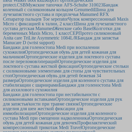
medi Walker boot kidz
Корсет ортопедический
protect.CSB
Мужские тапочки AFS-Schuhe 310023
Бандаж
коленный с силиконовым кольцом Genumedi
Шина для
лучезапястного сустава и предплечья Manumed RFX
Сепаратор пальцев Toe seperator
Чулок компрессионный Maxis
Micro с фиксацией к талии, 2 класс
Шина для лучезапястного
сустава детская Manumed
Женские сабо Basel
Колготки для
беременных Maxis Micro, 1 класс
CEP
Протез силиконовый
Anita care TriLite Asymmetric 1084L/R
Бандаж для запястья
Manucare D (wrist support)
Бандажи для голеностопа Medi при воспалении
сухожилия
Ортопедическая обувь для детей кожаная для
мальчиков
Ортопедические изделия для локтевого сустава
после переломов/операций
Ортопедические изделия для
локтевого сустава жесткой фиксации
Ортопедические стельки
с cиликоновыми элементами для стопы для чувствительных
стоп
Ортопедическая обувь для детей бежевая 34
размера
Ортопедические изделия для коленного сустава для
стабилизации с шарнирами
Бандажи для голеностопа Medi
для аххилового сухожилия
Бандажи для голеностопа при нестабильности с
силиконовыми вставками
Ортопедические изделия для рук
для запястья/кисти при травме связок
Ортопедические
изделия для шеи жесткой фиксации для
иммобилизации
Ортопедические изделия для коленного
сустава Medi при смещении надколенника
Ортопедическая
обувь для детей кожаная для девочек
Профилактический
компрессионный трикотаж Medi Travel
Ортопедические