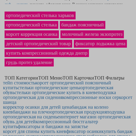
лиф — купить
сможете, оформив заказ. В нашем магазине ортопедии
наиболее выгодная на рынке
цена ортопедических подушек
в Чернигове
ортопедический стелька харьков
и по Украине. Фирменный
фиксирующий бандаж на колено
однозначно
станет покупкой, которой Вы будете рады.
ортопедический стелька
бандаж поясничный
корсет коррекция осанка
молочный железа экзопротез
детский ортопедический товар
фиксатор лодыжка цена
купить компрессионный одежда днепр
грудь протез удаление
ТОП Категории
ТОП Меню
ТОП Карточки
ТОП Фильтры
тейп стоимость
корсет ортопедический поясничный
купить
стельки ортопедические цены
ортопедическая
обувь
стельки ортопедические купить в киеве
подушка
ортопедическая для сидения
компрессионные носки cep
корсет
шанца
корректор осанки для детей цена
бандаж на колено
киев
бандажи на плечо
ортопедическая продукция
подушка
ортопедическая на сиденье
интернет магазин ортопедическая
обувь для детей
компрессионный бюстгальтер
купить
фиксаторы и бандажи на запястье
корсет для спины купить киев
фиксатор осанки
купить бандаж