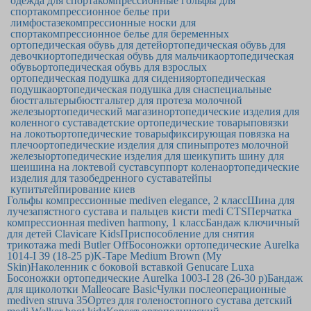
одежда для спорта
компрессионные гольфы для
спорта
компрессионное белье при
лимфостазе
компрессионные носки для
спорта
компрессионное белье для беременных
ортопедическая обувь для детей
ортопедическая обувь для
девочки
ортопедическая обувь для мальчика
ортопедическая
обувь
ортопедическая обувь для взрослых
ортопедическая подушка для сидения
ортопедическая
подушка
ортопедическая подушка для сна
специальные
бюстгальтеры
бюстгальтер для протеза молочной
железы
ортопедический магазин
ортопедические изделия для
коленного сустава
детские ортопедические товары
повязки
на локоть
ортопедические товары
фиксирующая повязка на
плечо
ортопедические изделия для спины
протез молочной
железы
ортопедические изделия для шеи
купить шину для
шеи
шина на локтевой сустав
суппорт колена
ортопедические
изделия для тазобедренного сустава
тейпы
купить
тейпирование киев
Гольфы компрессионные mediven elegance, 2 класс
Шина для
лучезапястного сустава и пальцев кисти medi CTS
Перчатка
компрессионная mediven harmony, 1 класс
Бандаж ключичный
для детей Clavicare Kids
Приспособление для снятия
трикотажа medi Butler Off
Босоножки ортопедические Aurelka
1014-I 39 (18-25 р)
K-Tape Medium Brown (My
Skin)
Наколенник с боковой вставкой Genucare Luxa
Босоножки ортопедические Aurelka 1003-I 28 (26-30 р)
Бандаж
для щиколотки Malleocare Basic
Чулки послеоперационные
mediven struva 35
Ортез для голеностопного сустава детский