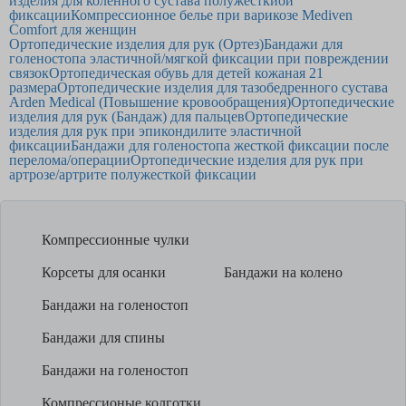
изделия для коленного сустава полужесткиой
фиксации
Компрессионное белье при варикозе Mediven
Comfort для женщин
Ортопедические изделия для рук (Ортез)
Бандажи для
голеностопа эластичной/мягкой фиксации при повреждении
связок
Ортопедическая обувь для детей кожаная 21
размера
Ортопедические изделия для тазобедренного сустава
Arden Medical (Повышение кровообращения)
Ортопедические
изделия для рук (Бандаж) для пальцев
Ортопедические
изделия для рук при эпикондилите эластичной
фиксации
Бандажи для голеностопа жесткой фиксации после
перелома/операции
Ортопедические изделия для рук при
артрозе/артрите полужесткой фиксации
Компрессионные чулки
Корсеты для осанки
Бандажи на колено
Бандажи на голеностоп
Бандажи для спины
Бандажи на голеностоп
Компрессионые колготки