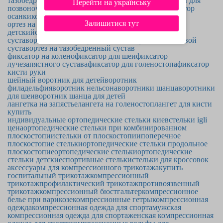
тазобедренного сустава
корсет для поясницы
корсеты для
Перейти на українську
позвоночника
корсеты для спины
пояс корсет
корректор
осанки
корректор осанки для детей
Залишитися тут
ортез на колено
ортезы для ног детские
ортез на руку
детский
ортез на голеностоп
ортез на лучезапястный
сустав
ортез для кисти
ортез на локоть
ортез на плечевой
сустав
ортез на тазобедренный сустав
фиксатор на колено
фиксатор для шеи
фиксатор
лучезапястного сустава
фиксатор для голеностопа
фиксатор
кисти руки
шейный воротник для детей
воротник
филадельфия
воротник нельсона
воротники шанца
воротники
для шеи
воротник шанца для детей
лангетка на запястье
лангета на голеностоп
лангет для кисти
купить
индивидуальные ортопедические стельки киев
стельки igli
цена
ортопедические стельки при комбинированном
плоскостопии
стельки от плоскостопии
поперечное
плоскостопие стельки
ортопедические стельки продольное
плоскостопие
ортопедические стельки
ортопедические
стельки детские
спортивные стельки
стельки для кроссовок
аксессуары для компрессионного трикотажа
купить
госпитальный трикотаж
компрессионный
трикотаж
профилактический трикотаж
противоязвенный
трикотаж
компрессионный бюстгальтер
компрессионное
белье при варикозе
компрессионные гетры
компрессионная
одежда
компрессионная одежда для спорта
мужская
компрессионная одежда для спорта
женская компрессионная