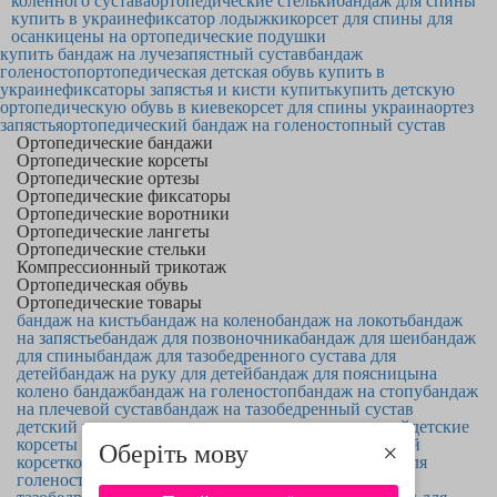
коленного сустава
ортопедические стельки
бандаж для спины
купить в украине
фиксатор лодыжки
корсет для спины для
осанки
цены на ортопедические подушки
купить бандаж на лучезапястный сустав
бандаж
голеностоп
ортопедическая детская обувь купить в
украине
фиксаторы запястья и кисти купить
купить детскую
ортопедическую обувь в киеве
корсет для спины украина
ортез
запястья
ортопедический бандаж на голеностопный сустав
Ортопедические бандажи
Ортопедические корсеты
Ортопедические ортезы
Ортопедические фиксаторы
Ортопедические воротники
Ортопедические лангеты
Ортопедические стельки
Компрессионный трикотаж
Ортопедическая обувь
Ортопедические товары
бандаж на кисть
бандаж на колено
бандаж на локоть
бандаж
на запястье
бандаж для позвоночника
бандаж для шеи
бандаж
для спины
бандаж для тазобедренного сустава для
детей
бандаж на руку для детей
бандаж для поясницы
на
колено бандаж
бандаж на голеностоп
бандаж на стопу
бандаж
на плечевой сустав
бандаж на тазобедренный сустав
детский корсет для позвоночника
корсеты для детей
детские
корсеты для осанки
корсет плечевого сустава
шейный
Оберіть мову
×
корсет
корсет для запястья
корсет для осанки
корсет для
голеностопа
корсет для кисти руки
корсеты для