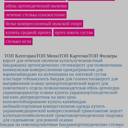
Фирменный
протез после удаления молочной железы
однозначно станет
обувь ортопедический мальчик
продуктом, которым Вы будете рады.
лечение стелька плоскостопие
белье компрессионный мужской спорт
купить грудной протез
ортез локоть сустав
стельки игли
ТОП Категории
ТОП Меню
ТОП Карточки
ТОП Фильтры
корсет для лечения сколиоза купить
лучезапястный
бандаж
цена ортопедических стелек
корсет для позвоночника
киев
мужская компрессионная одежда
трикотаж для
варикоза
бандажи на колени
шина на локтевой сустав
пластыри тейпы
купить бандаж для голеностопа
корсет для
выпрямления осанки цена
ортопедический корсет для
поясничного отдела позвоночника
детская обувь ортопедия
украина
корректор осанки купить украина
ортопедический
магазин днепр
воротник на шею цена
кинезиотейпирование купить киев
бандаж
шейный
спортивная компрессионная одежда купить
украина
медицинский компрессионный трикотаж
пояс корсет
купить
антиэмболический трикотаж
ортопедические подушки
для сиденья
пояс для ровной осанки
бандаж на поясницу
локтевые бандажи
ортопедические стельки