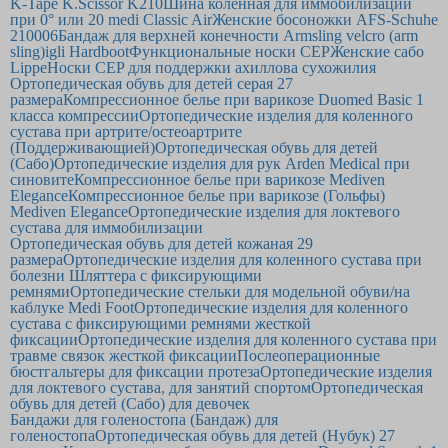
K-Tape K.Scissor K210
Шина коленная для иммобилизации
при 0° или 20 medi Classic Air
Женские босоножки AFS-Schuhe
210006
Бандаж для верхней конечности Armsling velcro (arm
sling)
igli Hardboot
Функциональные носки CEP
Женские сабо
Lippe
Носки CEP для поддержки ахиллова сухожилия
Ортопедическая обувь для детей серая 27
размера
Компрессионное белье при варикозе Duomed Basic 1
класса компрессии
Ортопедические изделия для коленного
сустава при артрите/остеоартрите
(Поддерживающией)
Ортопедическая обувь для детей
(Сабо)
Ортопедические изделия для рук Arden Medical при
синовите
Компрессионное белье при варикозе Mediven
Elegance
Компрессионное белье при варикозе (Гольфы)
Mediven Elegance
Ортопедические изделия для локтевого
сустава для иммобилизации
Ортопедическая обувь для детей кожаная 29
размера
Ортопедические изделия для коленного сустава при
болезни Шляттера с фиксирующими
ремнями
Ортопедические стельки для модельной обуви/на
каблуке Medi Foot
Ортопедические изделия для коленного
сустава с фиксирующими ремнями жесткой
фиксации
Ортопедические изделия для коленного сустава при
травме связок жесткой фиксации
Послеоперационные
бюстгальтеры для фиксации протеза
Ортопедические изделия
для локтевого сустава, для занятий спортом
Ортопедическая
обувь для детей (Сабо) для девочек
Бандажи для голеностопа (Бандаж) для
голеностопа
Ортопедическая обувь для детей (Нубук) 27