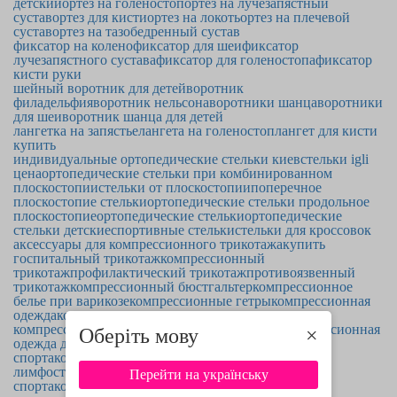
детский
ортез на голеностоп
ортез на лучезапястный
сустав
ортез для кисти
ортез на локоть
ортез на плечевой
сустав
ортез на тазобедренный сустав
фиксатор на колено
фиксатор для шеи
фиксатор
лучезапястного сустава
фиксатор для голеностопа
фиксатор
кисти руки
шейный воротник для детей
воротник
филадельфия
воротник нельсона
воротники шанца
воротники
для шеи
воротник шанца для детей
лангетка на запястье
лангета на голеностоп
лангет для кисти
купить
индивидуальные ортопедические стельки киев
стельки igli
цена
ортопедические стельки при комбинированном
плоскостопии
стельки от плоскостопии
поперечное
плоскостопие стельки
ортопедические стельки продольное
плоскостопие
ортопедические стельки
ортопедические
стельки детские
спортивные стельки
стельки для кроссовок
аксессуары для компрессионного трикотажа
купить
госпитальный трикотаж
компрессионный
трикотаж
профилактический трикотаж
противоязвенный
трикотаж
компрессионный бюстгальтер
компрессионное
белье при варикозе
компрессионные гетры
компрессионная
одежда
компрессионная одежда для спорта
мужская
компрессионная одежда для спорта
женская компрессионная
Оберіть мову
×
одежда для спорта
компрессионные гольфы для
спорта
компрессионное белье при
лимфостазе
компрессионные носки для
Перейти на українську
спорта
компрессионное белье для беременных