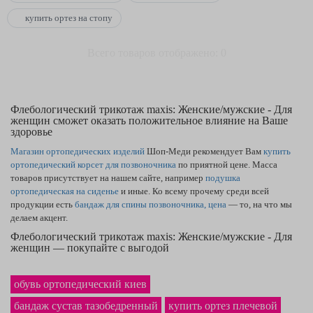
купить ортез на стопу
Всего товаров отображено: 0
Флебологический трикотаж maxis: Женские/мужские - Для
женщин сможет оказать положительное влияние на Ваше
здоровье
Магазин ортопедических изделий
Шоп-Меди рекомендует Вам
купить
ортопедический корсет для позвоночника
по приятной цене. Масса
товаров присутствует на нашем сайте, например
подушка
ортопедическая на сиденье
и иные. Ко всему прочему среди всей
продукции есть
бандаж для спины позвоночника, цена
— то, на что мы
делаем акцент.
Флебологический трикотаж maxis: Женские/мужские - Для
женщин — покупайте с выгодой
Если Вам нужны высококачественные
корсеты для осанки
— Вы выбрали
прекрасное место. Каталог сайта содержит товары, как
ортез плечевой —
обувь ортопедический киев
купить
сможете, оставив заказ. У нас самая лучшая по рынку
цена
бандаж сустав тазобедренный
купить ортез плечевой
ортопедической подушки
в Ровно и по другим городам Украины.