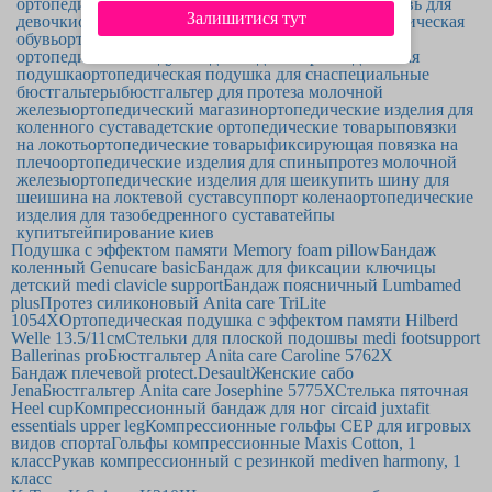
ортопедическая обувь для детей
ортопедическая обувь для
Залишитися тут
девочки
ортопедическая обувь для мальчика
ортопедическая
обувь
ортопедическая обувь для взрослых
ортопедическая подушка для сидения
ортопедическая
подушка
ортопедическая подушка для сна
специальные
бюстгальтеры
бюстгальтер для протеза молочной
железы
ортопедический магазин
ортопедические изделия для
коленного сустава
детские ортопедические товары
повязки
на локоть
ортопедические товары
фиксирующая повязка на
плечо
ортопедические изделия для спины
протез молочной
железы
ортопедические изделия для шеи
купить шину для
шеи
шина на локтевой сустав
суппорт колена
ортопедические
изделия для тазобедренного сустава
тейпы
купить
тейпирование киев
Подушка с эффектом памяти Memory foam pillow
Бандаж
коленный Genucare basic
Бандаж для фиксации ключицы
детский medi clavicle support
Бандаж поясничный Lumbamed
plus
Протез силиконовый Anita care TriLite
1054X
Ортопедическая подушка с эффектом памяти Hilberd
Welle 13.5/11см
Стельки для плоской подошвы medi footsupport
Ballerinas pro
Бюстгальтер Anita care Caroline 5762Х
Бандаж плечевой protect.Desault
Женские сабо
Jena
Бюстгальтер Anita care Josephine 5775Х
Стелька пяточная
Heel cup
Компрессионный бандаж для ног circaid juxtafit
essentials upper leg
Компрессионные гольфы CEP для игровых
видов спорта
Гольфы компрессионные Maxis Cotton, 1
класс
Рукав компрессионный c резинкой mediven harmony, 1
класс