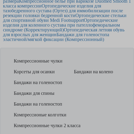
размера
Компрессионное белье при варикозе Duomed Smooth 1
класса компрессии
Ортопедические изделия для
тазобедренного сустава (Ортез) для иммобилизации после
резекции головки бедренной кости
Ортопедические стельки
для спортивной обуви Medi Footsupport
Ортопедические
изделия для коленного сустава при пателлофеморальном
синдроме (Корректирующий)
Ортопедическая летняя обувь
для взрослых для женщин
Бандажи для голеностопа
эластичной/мягкой фиксации (Компрессионный)
Компрессионные чулки
Корсеты для осанки
Бандажи на колено
Бандажи на голеностоп
Бандажи для спины
Бандажи на голеностоп
Компрессионые колготки
Компрессионные чулки 2 класса