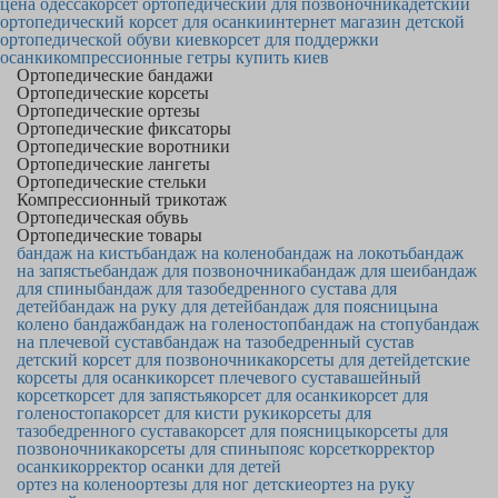
цена одесса
корсет ортопедический для позвоночника
детский
ортопедический корсет для осанки
интернет магазин детской
ортопедической обуви киев
корсет для поддержки
осанки
компрессионные гетры купить киев
Ортопедические бандажи
Ортопедические корсеты
Ортопедические ортезы
Ортопедические фиксаторы
Ортопедические воротники
Ортопедические лангеты
Ортопедические стельки
Компрессионный трикотаж
Ортопедическая обувь
Ортопедические товары
бандаж на кисть
бандаж на колено
бандаж на локоть
бандаж
на запястье
бандаж для позвоночника
бандаж для шеи
бандаж
для спины
бандаж для тазобедренного сустава для
детей
бандаж на руку для детей
бандаж для поясницы
на
колено бандаж
бандаж на голеностоп
бандаж на стопу
бандаж
на плечевой сустав
бандаж на тазобедренный сустав
детский корсет для позвоночника
корсеты для детей
детские
корсеты для осанки
корсет плечевого сустава
шейный
корсет
корсет для запястья
корсет для осанки
корсет для
голеностопа
корсет для кисти руки
корсеты для
тазобедренного сустава
корсет для поясницы
корсеты для
позвоночника
корсеты для спины
пояс корсет
корректор
осанки
корректор осанки для детей
ортез на колено
ортезы для ног детские
ортез на руку