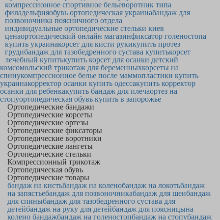
компрессионное спортивное белье
воротник типа
филадельфия
обувь ортопедическая украина
бандаж для
позвоночника поясничного отдела
индивидуальные ортопедические стельки киев
цена
ортопедический онлайн магазин
фиксатор голеностопа
купить украина
корсет для кисти руки
купить протез
груди
бандаж для тазобедренного сустава купить
корсет
лечебный купить
купить корсет для осанки детский
комсомольский трикотаж для беременных
корсеты на
спину
компрессионное белье после маммопластики купить
украина
корректор осанки купить одесса
купить корректор
осанки для ребенка
купить бандаж для плеча
ортез на
стопу
ортопедическая обувь купить в запорожье
Ортопедические бандажи
Ортопедические корсеты
Ортопедические ортезы
Ортопедические фиксаторы
Ортопедические воротники
Ортопедические лангеты
Ортопедические стельки
Компрессионный трикотаж
Ортопедическая обувь
Ортопедические товары
бандаж на кисть
бандаж на колено
бандаж на локоть
бандаж
на запястье
бандаж для позвоночника
бандаж для шеи
бандаж
для спины
бандаж для тазобедренного сустава для
детей
бандаж на руку для детей
бандаж для поясницы
на
колено бандаж
бандаж на голеностоп
бандаж на стопу
бандаж