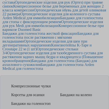
сустава
Ортопедические изделия для рук (Ортез) при травме
связок
Компрессионное белье для беременных для женщин 2
класса компрессии
Ортопедическая обувь для детей оливковая
22 размера
Ортопедические изделия для коленного сустава
Arden Medical для иммобилизации
Бандажи для голеностопа
для стопы с фиксирующим ремнем
Ортопедические изделия
для рук Medi для иммобилизации
Компрессионное белье при
варикозе Duomed Basic
Бандажи для голеностопа жесткой фиксации
Бандажи для
голеностопа после растяжения с мягкими
вкладышами
Ортопедические изделия для шеи при
дегенеративных нарушениях
Кинезиотейпы K-Tape и
Crosstape 22 м (1 шт)
Ортопедические стельки
3/4
Ортопедические изделия для тазобедренного сустава для
растяжения задних мышц бедра и квадрицепса (Повышение
кровообращения)
Бандажи для голеностопа (Бандаж) для
аххилового сухожилия
Бандажи для голеностопа Arden
Medical для голеностопа
Компрессионные чулки
Корсеты для осанки
Бандажи на колено
Бандажи на голеностоп