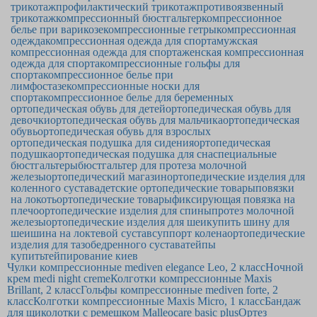
трикотаж
профилактический трикотаж
противоязвенный
трикотаж
компрессионный бюстгальтер
компрессионное
белье при варикозе
компрессионные гетры
компрессионная
одежда
компрессионная одежда для спорта
мужская
компрессионная одежда для спорта
женская компрессионная
одежда для спорта
компрессионные гольфы для
спорта
компрессионное белье при
лимфостазе
компрессионные носки для
спорта
компрессионное белье для беременных
ортопедическая обувь для детей
ортопедическая обувь для
девочки
ортопедическая обувь для мальчика
ортопедическая
обувь
ортопедическая обувь для взрослых
ортопедическая подушка для сидения
ортопедическая
подушка
ортопедическая подушка для сна
специальные
бюстгальтеры
бюстгальтер для протеза молочной
железы
ортопедический магазин
ортопедические изделия для
коленного сустава
детские ортопедические товары
повязки
на локоть
ортопедические товары
фиксирующая повязка на
плечо
ортопедические изделия для спины
протез молочной
железы
ортопедические изделия для шеи
купить шину для
шеи
шина на локтевой сустав
суппорт колена
ортопедические
изделия для тазобедренного сустава
тейпы
купить
тейпирование киев
Чулки компрессионные mediven elegance Leo, 2 класс
Ночной
крем medi night creme
Колготки компрессионные Maxis
Brillant, 2 класс
Гольфы компрессионные mediven forte, 2
класс
Колготки компрессионные Maxis Micro, 1 класс
Бандаж
для щиколотки с ремешком Malleocare basic plus
Ортез