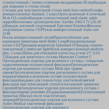
голеностопный с пенно-гелевыми вкладышами M.step
Бандаж
для лодыжки и стопы circaid
Стельки для чувствительной стопы medi foot comfort
Гольфы
компрессионные duomed, 1 класс
Ортез коленный 4-точечный
M.4s OA comfort
Бандаж голеностопный medi elastic ankle
support
Босоножки ортопедические Aurelka 1002-I 72 (26-30
р)
Бандаж локтевой спортивный Epicomed Emotion
Женские
спортивные слипы CEP
Рукав компрессионный Anita care
2140
Носок компрессионный circaid
Приспособление для
надевания трикотажа medi Butler Long
Функциональные
носки CEP
Тренажер-корректор Spinomed IV
Бандаж спинно-
поясничный Lumbocare light
Чулок компрессионный mediven
plus, 2 класс
Шина для отведения плеча под углом 15° SAS
15
Бандаж для запястного сустава Manucare Comfort C
Ортопедические изделия для коленного сустава с открытым
надколенником полужесткиой фиксации
Ортопедические
изделия для коленного сустава Medi при травме
связок
Ортопедические изделия для коленного сустава для
переразгибания в коленном суставе полужесткиой
фиксации
Бандажи для голеностопа эластичной/мягкой
фиксации при отвисающей стопе
Госпитальный трикотаж
Lipomed
Ортопедические изделия для коленного сустава с
фиксирующими ремнями (Поддерживающией)
Госпитальный
трикотаж (Маска) после пластических
операций
Ортопедические изделия для коленного сустава
Arden Medical эластичной фиксации
Ортопедические изделия для локтевого