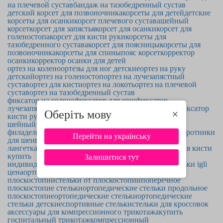
на плечевой сустав
бандаж на тазобедренный сустав
детский корсет для позвоночника
корсеты для детей
детские
корсеты для осанки
корсет плечевого сустава
шейный
корсет
корсет для запястья
корсет для осанки
корсет для
голеностопа
корсет для кисти руки
корсеты для
тазобедренного сустава
корсет для поясницы
корсеты для
позвоночника
корсеты для спины
пояс корсет
корректор
осанки
корректор осанки для детей
ортез на колено
ортезы для ног детские
ортез на руку
детский
ортез на голеностоп
ортез на лучезапястный
сустав
ортез для кисти
ортез на локоть
ортез на плечевой
сустав
ортез на тазобедренный сустав
фиксатор на колено
фиксатор для шеи
фиксатор
лучезапястного сустава
фиксатор для голеностопа
фиксатор
Оберіть мову
×
кисти руки
шейный воротник для детей
воротник
филадельфия
воротник нельсона
воротники шанца
воротники
Перейти на українську
для шеи
воротник шанца для детей
лангетка на запястье
лангета на голеностоп
лангет для кисти
купить
Залишитися тут
индивидуальные ортопедические стельки киев
стельки igli
цена
ортопедические стельки при комбинированном
плоскостопии
стельки от плоскостопии
поперечное
плоскостопие стельки
ортопедические стельки продольное
плоскостопие
ортопедические стельки
ортопедические
стельки детские
спортивные стельки
стельки для кроссовок
аксессуары для компрессионного трикотажа
купить
госпитальный трикотаж
компрессионный