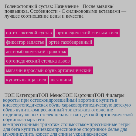
Голеностопный сустав: Назначение - После вывиха/
подвывиха, Особенности - С силиконовыми вставками —
лучшее соотношение цены и качества
Если Вам надо самого высокого качества
компрессионные носки для
спорта
— Вы находитесь на правильном пути. Каталог содержит товары,
ортез локтевой сустав
ортопедический стелька киев
как
корсет для спины поясничного отдела — купить
получится, оформив
заказ. На нашем сайте самая приятная
фиксатор запястье
ортез тазобедренный
стоимость корректора осанки
в
Житомире и по всей Украине. Фирменный
фиксатор для голеностопного
антиэмболический трикотаж
сустава
однозначно станет приобретением, о котором Вы не пожалеете.
ортопедический стелька львов
магазин взрослый обувь ортопедический
купить шанца киев
шея шина
ТОП Категории
ТОП Меню
ТОП Карточки
ТОП Фильтры
корсеты при остеохондрозе
шейный воротник купить в
киеве
ортопедическая обувь харьков
ортопедическую детскую
обувь купить
компресионный трикотаж
изготовление
индивидуальных стелек цена
магазин детской ортопедической
обуви
пластырь тейп
компрессионный трикотаж стоимость
компрессионные гетры
для бега купить киев
компрессионное спортивное белье для
мужчин
купить корсет для спины украина
женское