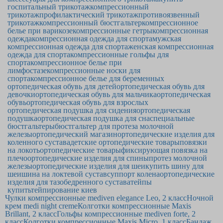
госпитальный трикотаж
компрессионный
трикотаж
профилактический трикотаж
противоязвенный
трикотаж
компрессионный бюстгальтер
компрессионное
белье при варикозе
компрессионные гетры
компрессионная
одежда
компрессионная одежда для спорта
мужская
компрессионная одежда для спорта
женская компрессионная
одежда для спорта
компрессионные гольфы для
спорта
компрессионное белье при
лимфостазе
компрессионные носки для
спорта
компрессионное белье для беременных
ортопедическая обувь для детей
ортопедическая обувь для
девочки
ортопедическая обувь для мальчика
ортопедическая
обувь
ортопедическая обувь для взрослых
ортопедическая подушка для сидения
ортопедическая
подушка
ортопедическая подушка для сна
специальные
бюстгальтеры
бюстгальтер для протеза молочной
железы
ортопедический магазин
ортопедические изделия для
коленного сустава
детские ортопедические товары
повязки
на локоть
ортопедические товары
фиксирующая повязка на
плечо
ортопедические изделия для спины
протез молочной
железы
ортопедические изделия для шеи
купить шину для
шеи
шина на локтевой сустав
суппорт колена
ортопедические
изделия для тазобедренного сустава
тейпы
купить
тейпирование киев
Чулки компрессионные mediven elegance Leo, 2 класс
Ночной
крем medi night creme
Колготки компрессионные Maxis
Brillant, 2 класс
Гольфы компрессионные mediven forte, 2
класс
Колготки компрессионные Maxis Micro, 1 класс
Бандаж