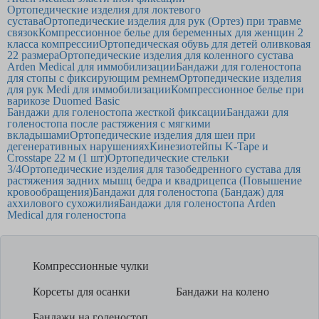
Ортопедические изделия для локтевого
сустава
Ортопедические изделия для рук (Ортез) при травме
связок
Компрессионное белье для беременных для женщин 2
класса компрессии
Ортопедическая обувь для детей оливковая
22 размера
Ортопедические изделия для коленного сустава
Arden Medical для иммобилизации
Бандажи для голеностопа
для стопы с фиксирующим ремнем
Ортопедические изделия
для рук Medi для иммобилизации
Компрессионное белье при
варикозе Duomed Basic
Бандажи для голеностопа жесткой фиксации
Бандажи для
голеностопа после растяжения с мягкими
вкладышами
Ортопедические изделия для шеи при
дегенеративных нарушениях
Кинезиотейпы K-Tape и
Crosstape 22 м (1 шт)
Ортопедические стельки
3/4
Ортопедические изделия для тазобедренного сустава для
растяжения задних мышц бедра и квадрицепса (Повышение
кровообращения)
Бандажи для голеностопа (Бандаж) для
аххилового сухожилия
Бандажи для голеностопа Arden
Medical для голеностопа
Компрессионные чулки
Корсеты для осанки
Бандажи на колено
Бандажи на голеностоп