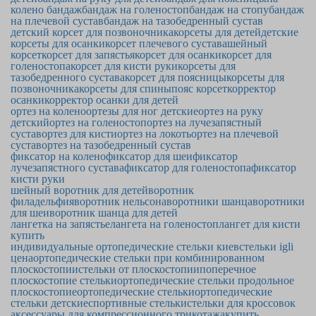
колено бандаж
бандаж на голеностоп
бандаж на стопу
бандаж
на плечевой сустав
бандаж на тазобедренный сустав
детский корсет для позвоночника
корсеты для детей
детские
корсеты для осанки
корсет плечевого сустава
шейный
корсет
корсет для запястья
корсет для осанки
корсет для
голеностопа
корсет для кисти руки
корсеты для
тазобедренного сустава
корсет для поясницы
корсеты для
позвоночника
корсеты для спины
пояс корсет
корректор
осанки
корректор осанки для детей
ортез на колено
ортезы для ног детские
ортез на руку
детский
ортез на голеностоп
ортез на лучезапястный
сустав
ортез для кисти
ортез на локоть
ортез на плечевой
сустав
ортез на тазобедренный сустав
фиксатор на колено
фиксатор для шеи
фиксатор
лучезапястного сустава
фиксатор для голеностопа
фиксатор
кисти руки
шейный воротник для детей
воротник
филадельфия
воротник нельсона
воротники шанца
воротники
для шеи
воротник шанца для детей
лангетка на запястье
лангета на голеностоп
лангет для кисти
купить
индивидуальные ортопедические стельки киев
стельки igli
цена
ортопедические стельки при комбинированном
плоскостопии
стельки от плоскостопии
поперечное
плоскостопие стельки
ортопедические стельки продольное
плоскостопие
ортопедические стельки
ортопедические
стельки детские
спортивные стельки
стельки для кроссовок
аксессуары для компрессионного трикотажа
купить