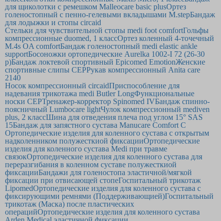
для щиколотки с ремешком Malleocare basic plus
Ортез
голеностопный с пенно-гелевыми вкладышами M.step
Бандаж
для лодыжки и стопы circaid
Стельки для чувствительной стопы medi foot comfort
Гольфы
компрессионные duomed, 1 класс
Ортез коленный 4-точечный
M.4s OA comfort
Бандаж голеностопный medi elastic ankle
support
Босоножки ортопедические Aurelka 1002-I 72 (26-30
р)
Бандаж локтевой спортивный Epicomed Emotion
Женские
спортивные слипы CEP
Рукав компрессионный Anita care
2140
Носок компрессионный circaid
Приспособление для
надевания трикотажа medi Butler Long
Функциональные
носки CEP
Тренажер-корректор Spinomed IV
Бандаж спинно-
поясничный Lumbocare light
Чулок компрессионный mediven
plus, 2 класс
Шина для отведения плеча под углом 15° SAS
15
Бандаж для запястного сустава Manucare Comfort C
Ортопедические изделия для коленного сустава с открытым
надколенником полужесткиой фиксации
Ортопедические
изделия для коленного сустава Medi при травме
связок
Ортопедические изделия для коленного сустава для
переразгибания в коленном суставе полужесткиой
фиксации
Бандажи для голеностопа эластичной/мягкой
фиксации при отвисающей стопе
Госпитальный трикотаж
Lipomed
Ортопедические изделия для коленного сустава с
фиксирующими ремнями (Поддерживающией)
Госпитальный
трикотаж (Маска) после пластических
операций
Ортопедические изделия для коленного сустава
Arden Medical эластичной фиксации