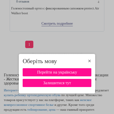
0 отзывов
4
Голеностопный ортез с фиксированным сапожком protect.Air
Walker boot
Смотреть подробнее
1
Всего товаров отображено: 8
Оберіть мову
×
Перейти на українську
Голеностопный сустав medi ( Германия): Степень фиксации
- Жесткий сможет положительно сказаться на Вашем
Залишитися тут
здоровьи
Интернет-магазин ортопедических изделий
shop-medi.com.ua предлагает
купить ребенку ортопедическую обувь
по лучшей цене. Множество
товаров присутствует у нас на платформе, таких как
женское
компрессионное спортивное белье
и другие. Кроме того среди
продукции есть
тейпирование, цена
— наш главный приоритет.