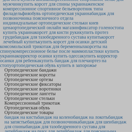
мужчин
купить корсет для спины украина
женское
компрессионное спортивное белье
воротник типа
филадельфия
обувь ортопедическая украина
бандаж для
позвоночника поясничного отдела
индивидуальные ортопедические стельки киев
цена
ортопедический онлайн магазин
фиксатор голеностопа
купить украина
корсет для кисти руки
купить протез
груди
бандаж для тазобедренного сустава купить
корсет
лечебный купить
купить корсет для осанки детский
комсомольский трикотаж для беременных
корсеты на
спину
компрессионное белье после маммопластики купить
украина
корректор осанки купить одесса
купить корректор
осанки для ребенка
купить бандаж для плеча
ортез на
стопу
ортопедическая обувь купить в запорожье
Ортопедические бандажи
Ортопедические корсеты
Ортопедические ортезы
Ортопедические фиксаторы
Ортопедические воротники
Ортопедические лангеты
Ортопедические стельки
Компрессионный трикотаж
Ортопедическая обувь
Ортопедические товары
бандаж на кисть
бандаж на колено
бандаж на локоть
бандаж
на запястье
бандаж для позвоночника
бандаж для шеи
бандаж
для спины
бандаж для тазобедренного сустава для
детей
бандаж на руку для детей
бандаж для поясницы
на