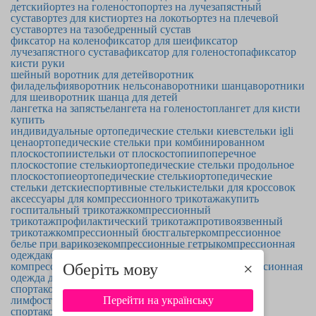
детский
ортез на голеностоп
ортез на лучезапястный
сустав
ортез для кисти
ортез на локоть
ортез на плечевой
сустав
ортез на тазобедренный сустав
фиксатор на колено
фиксатор для шеи
фиксатор
лучезапястного сустава
фиксатор для голеностопа
фиксатор
кисти руки
шейный воротник для детей
воротник
филадельфия
воротник нельсона
воротники шанца
воротники
для шеи
воротник шанца для детей
лангетка на запястье
лангета на голеностоп
лангет для кисти
купить
индивидуальные ортопедические стельки киев
стельки igli
цена
ортопедические стельки при комбинированном
плоскостопии
стельки от плоскостопии
поперечное
плоскостопие стельки
ортопедические стельки продольное
плоскостопие
ортопедические стельки
ортопедические
стельки детские
спортивные стельки
стельки для кроссовок
аксессуары для компрессионного трикотажа
купить
госпитальный трикотаж
компрессионный
трикотаж
профилактический трикотаж
противоязвенный
трикотаж
компрессионный бюстгальтер
компрессионное
белье при варикозе
компрессионные гетры
компрессионная
одежда
компрессионная одежда для спорта
мужская
Оберіть мову
×
компрессионная одежда для спорта
женская компрессионная
одежда для спорта
компрессионные гольфы для
спорта
компрессионное белье при
Перейти на українську
лимфостазе
компрессионные носки для
спорта
компрессионное белье для беременных