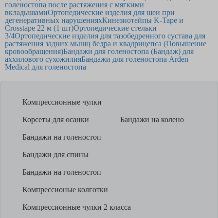
голеностопа после растяжения с мягкими
вкладышами
Ортопедические изделия для шеи при
дегенеративных нарушениях
Кинезиотейпы K-Tape и
Crosstape 22 м (1 шт)
Ортопедические стельки
3/4
Ортопедические изделия для тазобедренного сустава для
растяжения задних мышц бедра и квадрицепса (Повышение
кровообращения)
Бандажи для голеностопа (Бандаж) для
аххилового сухожилия
Бандажи для голеностопа Arden
Medical для голеностопа
Компрессионные чулки
Корсеты для осанки
Бандажи на колено
Бандажи на голеностоп
Бандажи для спины
Бандажи на голеностоп
Компрессионые колготки
Компрессионные чулки 2 класса