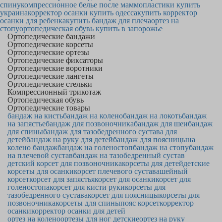
спину
компрессионное белье после маммопластики купить
украина
корректор осанки купить одесса
купить корректор
осанки для ребенка
купить бандаж для плеча
ортез на
стопу
ортопедическая обувь купить в запорожье
Ортопедические бандажи
Ортопедические корсеты
Ортопедические ортезы
Ортопедические фиксаторы
Ортопедические воротники
Ортопедические лангеты
Ортопедические стельки
Компрессионный трикотаж
Ортопедическая обувь
Ортопедические товары
бандаж на кисть
бандаж на колено
бандаж на локоть
бандаж
на запястье
бандаж для позвоночника
бандаж для шеи
бандаж
для спины
бандаж для тазобедренного сустава для
детей
бандаж на руку для детей
бандаж для поясницы
на
колено бандаж
бандаж на голеностоп
бандаж на стопу
бандаж
на плечевой сустав
бандаж на тазобедренный сустав
детский корсет для позвоночника
корсеты для детей
детские
корсеты для осанки
корсет плечевого сустава
шейный
корсет
корсет для запястья
корсет для осанки
корсет для
голеностопа
корсет для кисти руки
корсеты для
тазобедренного сустава
корсет для поясницы
корсеты для
позвоночника
корсеты для спины
пояс корсет
корректор
осанки
корректор осанки для детей
ортез на колено
ортезы для ног детские
ортез на руку