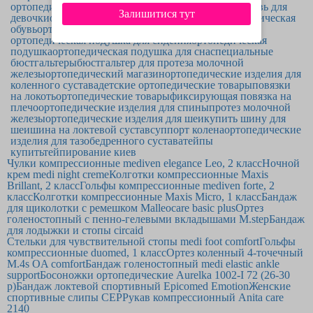
ортопедическая обувь для детей
ортопедическая обувь для
Залишитися тут
девочки
ортопедическая обувь для мальчика
ортопедическая
обувь
ортопедическая обувь для взрослых
ортопедическая подушка для сидения
ортопедическая
подушка
ортопедическая подушка для сна
специальные
бюстгальтеры
бюстгальтер для протеза молочной
железы
ортопедический магазин
ортопедические изделия для
коленного сустава
детские ортопедические товары
повязки
на локоть
ортопедические товары
фиксирующая повязка на
плечо
ортопедические изделия для спины
протез молочной
железы
ортопедические изделия для шеи
купить шину для
шеи
шина на локтевой сустав
суппорт колена
ортопедические
изделия для тазобедренного сустава
тейпы
купить
тейпирование киев
Чулки компрессионные mediven elegance Leo, 2 класс
Ночной
крем medi night creme
Колготки компрессионные Maxis
Brillant, 2 класс
Гольфы компрессионные mediven forte, 2
класс
Колготки компрессионные Maxis Micro, 1 класс
Бандаж
для щиколотки с ремешком Malleocare basic plus
Ортез
голеностопный с пенно-гелевыми вкладышами M.step
Бандаж
для лодыжки и стопы circaid
Стельки для чувствительной стопы medi foot comfort
Гольфы
компрессионные duomed, 1 класс
Ортез коленный 4-точечный
M.4s OA comfort
Бандаж голеностопный medi elastic ankle
support
Босоножки ортопедические Aurelka 1002-I 72 (26-30
р)
Бандаж локтевой спортивный Epicomed Emotion
Женские
спортивные слипы CEP
Рукав компрессионный Anita care
2140