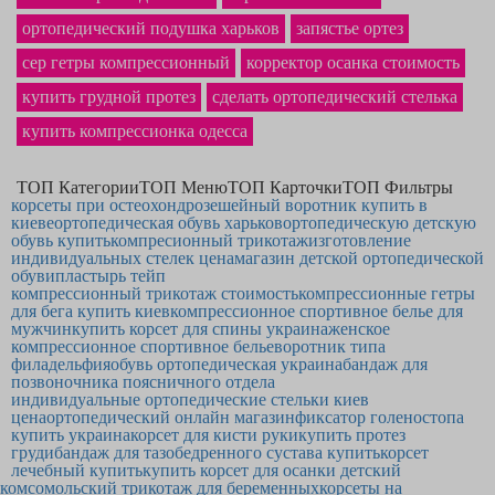
заказ. На нашем сайте самая приятная
стоимость корректора осанки
в
ортопедический подушка харьков
запястье ортез
Житомире и по всей Украине. Фирменный
фиксатор для голеностопного
сустава
однозначно станет приобретением, о котором Вы не пожалеете.
cep гетры компрессионный
корректор осанка стоимость
купить грудной протез
сделать ортопедический стелька
купить компрессионка одесса
ТОП Категории
ТОП Меню
ТОП Карточки
ТОП Фильтры
корсеты при остеохондрозе
шейный воротник купить в
киеве
ортопедическая обувь харьков
ортопедическую детскую
обувь купить
компресионный трикотаж
изготовление
индивидуальных стелек цена
магазин детской ортопедической
обуви
пластырь тейп
компрессионный трикотаж стоимость
компрессионные гетры
для бега купить киев
компрессионное спортивное белье для
мужчин
купить корсет для спины украина
женское
компрессионное спортивное белье
воротник типа
филадельфия
обувь ортопедическая украина
бандаж для
позвоночника поясничного отдела
индивидуальные ортопедические стельки киев
цена
ортопедический онлайн магазин
фиксатор голеностопа
купить украина
корсет для кисти руки
купить протез
груди
бандаж для тазобедренного сустава купить
корсет
лечебный купить
купить корсет для осанки детский
комсомольский трикотаж для беременных
корсеты на