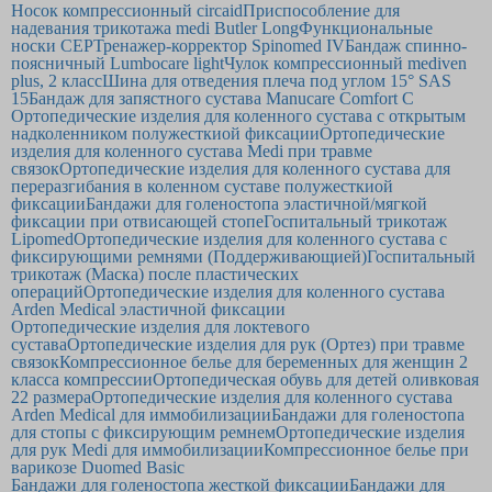
Носок компрессионный circaid
Приспособление для
надевания трикотажа medi Butler Long
Функциональные
носки CEP
Тренажер-корректор Spinomed IV
Бандаж спинно-
поясничный Lumbocare light
Чулок компрессионный mediven
plus, 2 класс
Шина для отведения плеча под углом 15° SAS
15
Бандаж для запястного сустава Manucare Comfort C
Ортопедические изделия для коленного сустава с открытым
надколенником полужесткиой фиксации
Ортопедические
изделия для коленного сустава Medi при травме
связок
Ортопедические изделия для коленного сустава для
переразгибания в коленном суставе полужесткиой
фиксации
Бандажи для голеностопа эластичной/мягкой
фиксации при отвисающей стопе
Госпитальный трикотаж
Lipomed
Ортопедические изделия для коленного сустава с
фиксирующими ремнями (Поддерживающией)
Госпитальный
трикотаж (Маска) после пластических
операций
Ортопедические изделия для коленного сустава
Arden Medical эластичной фиксации
Ортопедические изделия для локтевого
сустава
Ортопедические изделия для рук (Ортез) при травме
связок
Компрессионное белье для беременных для женщин 2
класса компрессии
Ортопедическая обувь для детей оливковая
22 размера
Ортопедические изделия для коленного сустава
Arden Medical для иммобилизации
Бандажи для голеностопа
для стопы с фиксирующим ремнем
Ортопедические изделия
для рук Medi для иммобилизации
Компрессионное белье при
варикозе Duomed Basic
Бандажи для голеностопа жесткой фиксации
Бандажи для