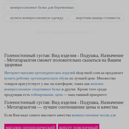
компрессионное белье для беременных
купить компрессионную одежду
воротник шанца стоимость
Всего товаров отображено: 0
Голеностопный сустав: Вид изделия - Подушка, Назначение
- Метатарзалгия сможет положительно сказаться на Вашем
здоровьи
Интернет-магазин ортопедических изделий
shop-medi.com.ua предлагает
купить ребенку ортопедическую обувь
по лучшей цене. Множество
товаров присутствует у нас на платформе, таких как
женское
компрессионное спортивное белье
и другие. Кроме того среди
продукции есть
тейпирование, цена
— наш главный приоритет.
Голеностопный сустав: Вид изделия - Подушка, Назначение
- Метатарзалгия — лучшее соотношение цены и качества
Если Вам надо самого высокого качества
компрессионные носки для
спорта
— Вы находитесь на правильном пути. Каталог содержит товары,
как
корсет для спины поясничного отдела — купить
получится, оформив
магазин ортопедический
корсет поясничный